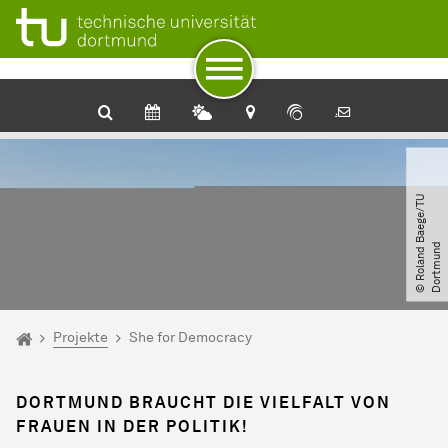
Zum Navigationspfad
Unterseiten von „Projekte“
Zur Navigation für Zielgruppen
Zur Navigation nach Themen
Zum Schnellzugriff
Zum Fuß der Seite mit weiteren Services
Zum Inhalt
Zur Startseite
©
R
o
l
a
n
d
B
a
e
g
e​
/​
T
U
D
o
r
t
m
u
n
d
Sie sind hier:
Startseite
Projekte
She for Democracy
DORTMUND BRAUCHT DIE VIELFALT VON
FRAUEN IN DER POLITIK!