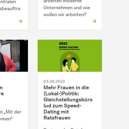
arbeiten moderne
entralen
Unternehmen und wie
gsbeauftra
wollen wir arbeiten?
03.06.2022
en
Mehr Frauen in die
re
(Lokal-)Politik:
Gleichstellungsbüro
lud zum Speed-
Dating mit
l „Mit der
Ratsfrauen
mmen“