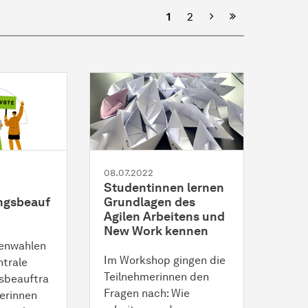
Nächste
1
2
08.07.2022
Studentinnen lernen
ungsbeauf
Grundlagen des
Agilen Arbeitens und
New Work kennen
ienwahlen
Im Workshop gingen die
ntrale
Teilnehmerinnen den
gsbeauftra
Fragen nach: Wie
terinnen