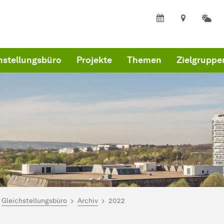
hstellungsbüro
Projekte
Themen
Zielgruppe
ind hier:
artseite
Gleichstellungsbüro
Archiv
2022