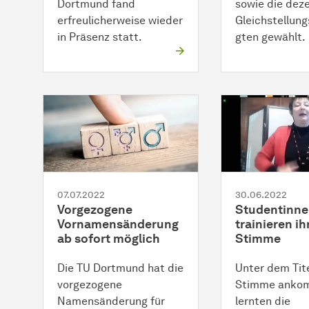
Dortmund fand
sowie die dez
erfreulicherweise wieder
Gleichstellun
in Präsenz statt.
gten gewählt.
07.07.2022
30.06.2022
Vorgezogene
Studentinn
Vornamensänderung
trainieren ih
ab sofort möglich
Stimme
Die TU Dortmund hat die
Unter dem Tite
vorgezogene
Stimme anko
Namensänderung für
lernten die