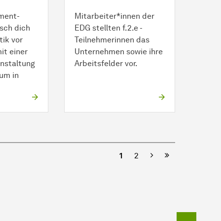
ment-
Mitarbeiter*innen der
sch dich
EDG stellten f.2.e -
tik vor
Teilnehmerinnen das
it einer
Unternehmen sowie ihre
nstaltung
Arbeitsfelder vor.
um in
Nächste
1
2
Zum Seit