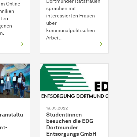
Dortmunder Ratsfrauen
im Online-
sprachen mit
hniken
interessierten Frauen
rten
über
igenen
kommunalpolitischen
n.
Arbeit.
19.05.2022
ranstaltu
Studentinnen
besuchen die EDG
nt-
Dortmunder
Entsorgungs GmbH