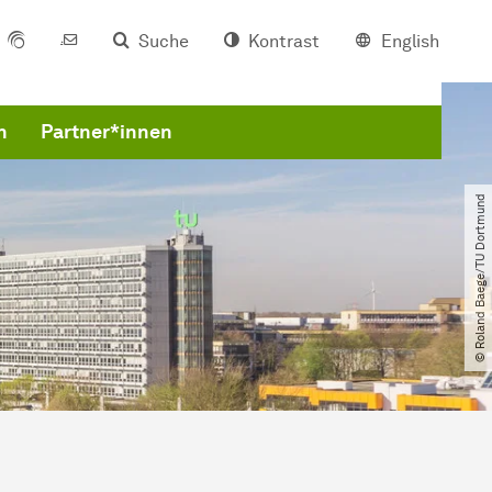
Suche
Kontrast
English
n
Partner*innen
© Roland Baege​/​TU Dortmund