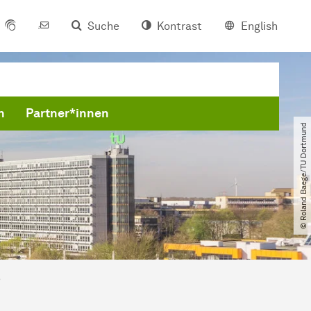
Suche
Kontrast
English
n
Partner*innen
© Roland Baege​/​TU Dortmund
e