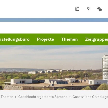
hstellungsbüro
Projekte
Themen
Zielgruppe
ind hier:
artseite
Themen
Geschlechtergerechte Sprache
Gesetzliche Grundlag