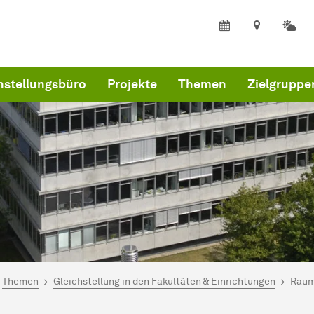
hstellungsbüro
Projekte
Themen
Zielgruppe
ind hier:
artseite
Themen
Gleichstellung in den Fakultäten & Einrichtungen
Raum