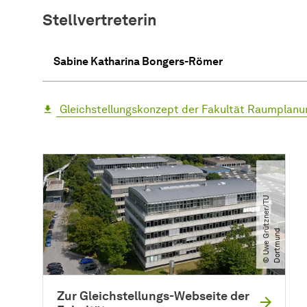
Stellvertreterin
Sabine Katharina Bongers-Römer
Gleichstellungskonzept der Fakultät Raumplan
©
U
w
e
G
r
t
z
n
e
r​
/​
T
U
D
o
r
t
m
u
n
ü
d
Zur Gleichstellungs-Webseite der