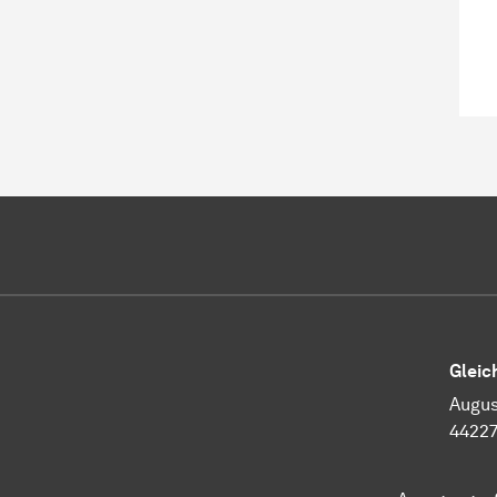
Gleic
Augus
4422