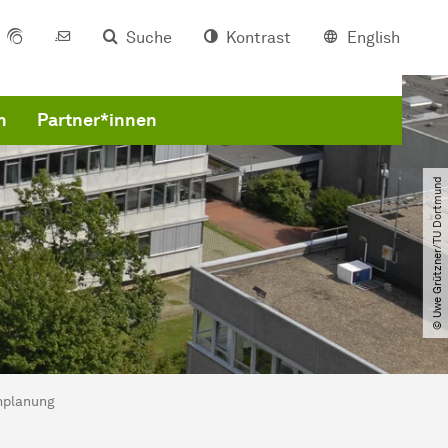
Suche
Kontrast
English
n
Partner*innen
© Uwe Grützner​/​TU Dortmund
planung